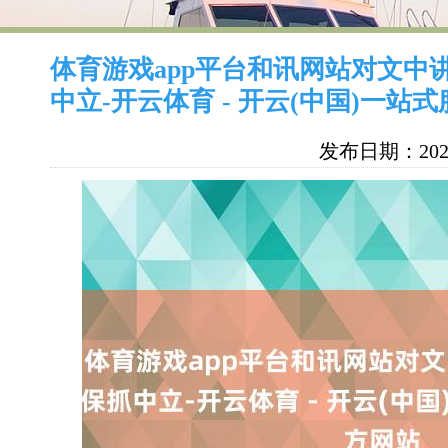
体育游戏app平台和讯网站对文中
中立-开云体育 - 开云(中国)一站
发布日期：2026