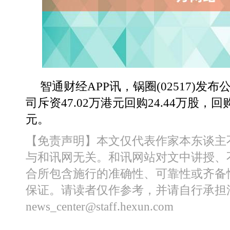
智通财经APP讯，锅圈(02517)发布
司斥资47.02万港元回购24.44万股，回购
元。
【免责声明】本文仅代表作家本东谈主不
与和讯网无关。和讯网站对文中讲授、
合所包含施行的准确性、可靠性或齐备
保证。请读者仅作参考，并请自行承担
news_center@staff.hexun.com