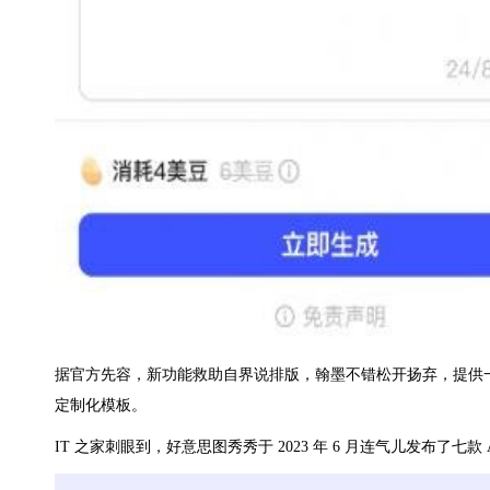
据官方先容，新功能救助自界说排版，翰墨不错松开扬弃，提供一
定制化模板。
IT 之家刺眼到，好意思图秀秀于 2023 年 6 月连气儿发布了七