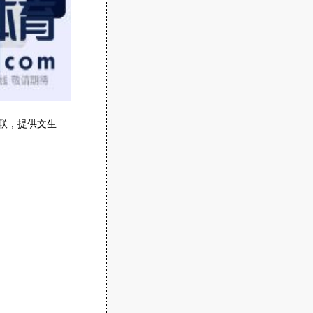
串联，提供文生