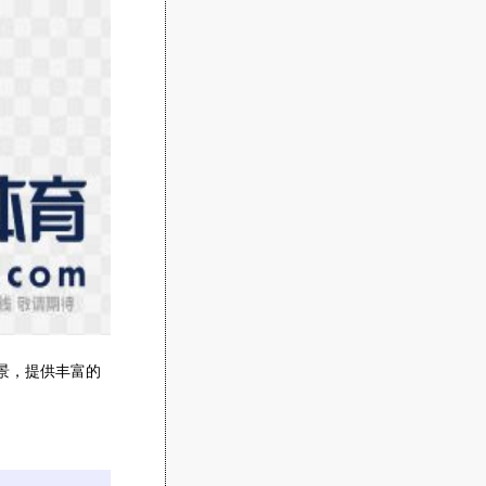
景，提供丰富的