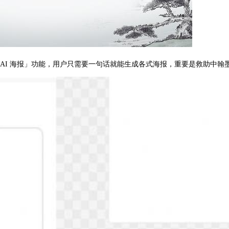
上线的「AI 海报」功能，用户只需要一句话就能生成各式海报，重要是救助中翰