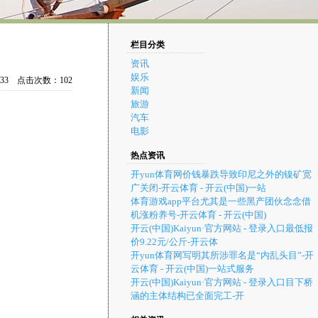
栏目分类
资讯
娱乐
18:33 点击次数：102
新闻
旅游
汽车
电影
热点资讯
开yun体育网价钱暴跌导致印尼之外的镍矿宽
广关闭-开云体育 - 开云(中国)一站
体育游戏app平台尤其是一些黑产团伙念念借
机涨粉养号-开云体育 - 开云(中国)
开云(中国)Kaiyun·官方网站 - 登录入口最低报
价9.22元/公斤-开云体
开yun体育网写明其所涉罪名是“内乱头目”-开
云体育 - 开云(中国)一站式服务
开云(中国)Kaiyun·官方网站 - 登录入口目下桥
涵的主体结构已全面完工-开