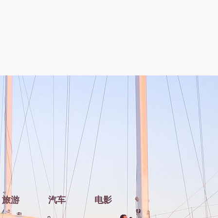
旅游
汽车
电影