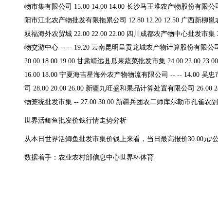
物市集有限公司 15.00 14.00 14.00 长沙马王堆农产物股份有限公司 1
阳市江北农产物批发有限拖累公司 12.80 12.20 12.50 广西新柳邕农产
双福海外农贸城 22.00 22.00 22.00 四川成都农产物中心批发市集 22
物交游中心 -- -- 19.20 云南昆明呈贡龙城农产物计算股份有限公司 19.
20.00 18.00 19.00 甘肃靖远县瓜果蔬菜批发市集 24.00 22.00
16.00 18.00 宁夏海吉星海外农产物物流有限公司 -- -- 14.0
司 28.00 20.00 26.00 新疆九旺盛和果品计算处置有限公司 26.00
物笼统批发市集 -- 27.00 30.00 新疆兵团农二师库尔勒市孔雀农副产物
世界活鲫鱼批发价钱行情走势分析
从本日世界活鲫鱼批发市集价钱上来看，当日最高报价30.00元/公斤，
数据着手：农业农村部信息中心世界杯体育