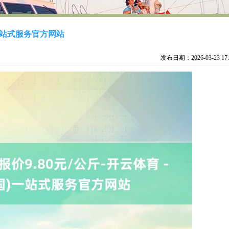
)一站式服务官方网站
发布日期：2026-03-23 