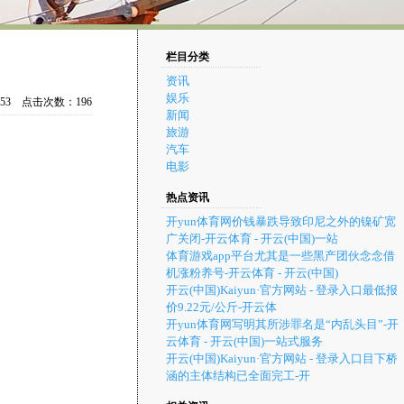
栏目分类
资讯
娱乐
17:53 点击次数：196
新闻
旅游
汽车
电影
热点资讯
开yun体育网价钱暴跌导致印尼之外的镍矿宽
广关闭-开云体育 - 开云(中国)一站
体育游戏app平台尤其是一些黑产团伙念念借
机涨粉养号-开云体育 - 开云(中国)
开云(中国)Kaiyun·官方网站 - 登录入口最低报
价9.22元/公斤-开云体
开yun体育网写明其所涉罪名是“内乱头目”-开
云体育 - 开云(中国)一站式服务
开云(中国)Kaiyun·官方网站 - 登录入口目下桥
涵的主体结构已全面完工-开