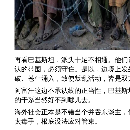
再看巴基斯坦，派头十足不相通。他们
认的范围，必须守住。是以，边境上发
破、苍生涌入，致使叛乱活动，皆是双
阿富汗这边不承认线的正当性，巴基斯
的干系当然好不到哪儿去。
海外社会正本是不错当个并吞东谈主，
太毒手，根底没法应对管束。